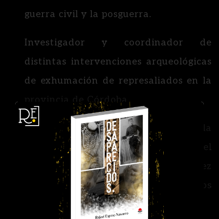
guerra civil y la posguerra.
Investigador y coordinador de
distintas intervenciones arqueológicas
de exhumación de represaliados en la
provincia de Córdoba.
En el año 2012 fue testigo de la
defensa en el juicio seguido por el
Tribunal Supremo contra el juez
Baltasar Garzón por investigar los
crímenes del franquismo.